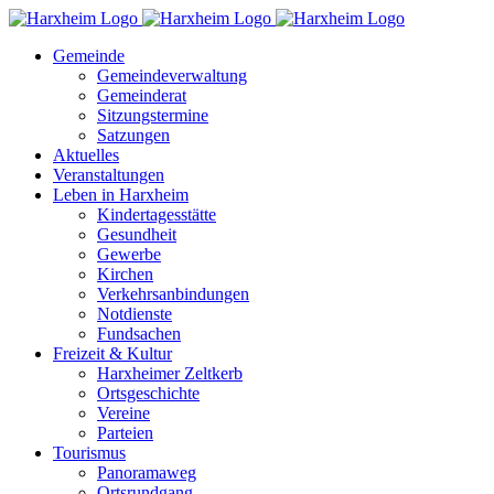
Zum
Inhalt
Gemeinde
springen
Gemeindeverwaltung
Gemeinderat
Sitzungstermine
Satzungen
Aktuelles
Veranstaltungen
Leben in Harxheim
Kindertagesstätte
Gesundheit
Gewerbe
Kirchen
Verkehrsanbindungen
Notdienste
Fundsachen
Freizeit & Kultur
Harxheimer Zeltkerb
Ortsgeschichte
Vereine
Parteien
Tourismus
Panoramaweg
Ortsrundgang