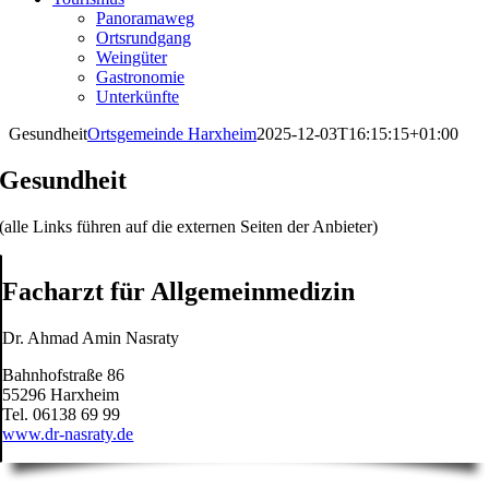
Panoramaweg
Ortsrundgang
Weingüter
Gastronomie
Unterkünfte
Gesundheit
Ortsgemeinde Harxheim
2025-12-03T16:15:15+01:00
Gesundheit
(alle Links führen auf die externen Seiten der Anbieter)
Facharzt für Allgemeinmedizin
Dr. Ahmad Amin Nasraty
Bahnhofstraße 86
55296 Harxheim
Tel. 06138 69 99
www.dr-nasraty.de