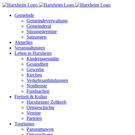
Zum
Inhalt
Gemeinde
springen
Gemeindeverwaltung
Gemeinderat
Sitzungstermine
Satzungen
Aktuelles
Veranstaltungen
Leben in Harxheim
Kindertagesstätte
Gesundheit
Gewerbe
Kirchen
Verkehrsanbindungen
Notdienste
Fundsachen
Freizeit & Kultur
Harxheimer Zeltkerb
Ortsgeschichte
Vereine
Parteien
Tourismus
Panoramaweg
Ortsrundgang