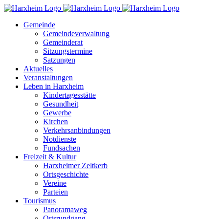
Zum
Inhalt
Gemeinde
springen
Gemeindeverwaltung
Gemeinderat
Sitzungstermine
Satzungen
Aktuelles
Veranstaltungen
Leben in Harxheim
Kindertagesstätte
Gesundheit
Gewerbe
Kirchen
Verkehrsanbindungen
Notdienste
Fundsachen
Freizeit & Kultur
Harxheimer Zeltkerb
Ortsgeschichte
Vereine
Parteien
Tourismus
Panoramaweg
Ortsrundgang