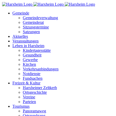
Zum
Inhalt
Gemeinde
springen
Gemeindeverwaltung
Gemeinderat
Sitzungstermine
Satzungen
Aktuelles
Veranstaltungen
Leben in Harxheim
Kindertagesstätte
Gesundheit
Gewerbe
Kirchen
Verkehrsanbindungen
Notdienste
Fundsachen
Freizeit & Kultur
Harxheimer Zeltkerb
Ortsgeschichte
Vereine
Parteien
Tourismus
Panoramaweg
Ortsrundgang