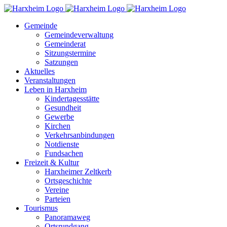
Zum
Inhalt
Gemeinde
springen
Gemeindeverwaltung
Gemeinderat
Sitzungstermine
Satzungen
Aktuelles
Veranstaltungen
Leben in Harxheim
Kindertagesstätte
Gesundheit
Gewerbe
Kirchen
Verkehrsanbindungen
Notdienste
Fundsachen
Freizeit & Kultur
Harxheimer Zeltkerb
Ortsgeschichte
Vereine
Parteien
Tourismus
Panoramaweg
Ortsrundgang