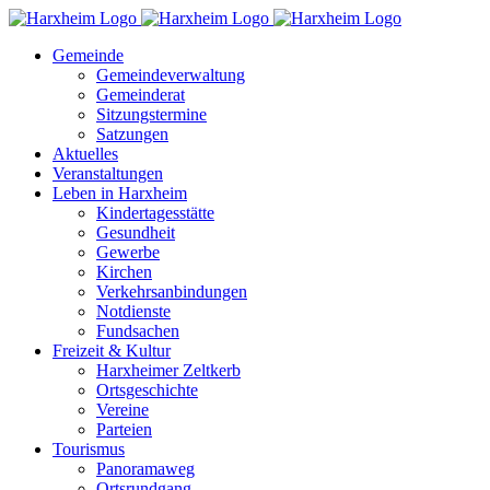
Zum
Inhalt
Gemeinde
springen
Gemeindeverwaltung
Gemeinderat
Sitzungstermine
Satzungen
Aktuelles
Veranstaltungen
Leben in Harxheim
Kindertagesstätte
Gesundheit
Gewerbe
Kirchen
Verkehrsanbindungen
Notdienste
Fundsachen
Freizeit & Kultur
Harxheimer Zeltkerb
Ortsgeschichte
Vereine
Parteien
Tourismus
Panoramaweg
Ortsrundgang