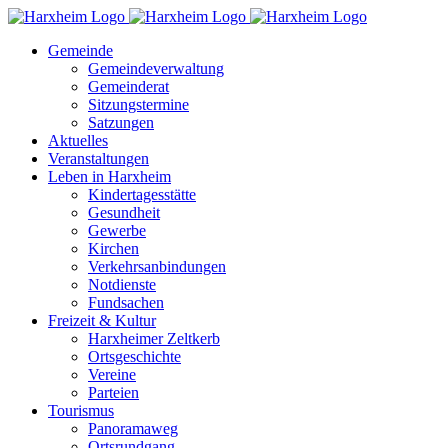
Zum
Inhalt
Gemeinde
springen
Gemeindeverwaltung
Gemeinderat
Sitzungstermine
Satzungen
Aktuelles
Veranstaltungen
Leben in Harxheim
Kindertagesstätte
Gesundheit
Gewerbe
Kirchen
Verkehrsanbindungen
Notdienste
Fundsachen
Freizeit & Kultur
Harxheimer Zeltkerb
Ortsgeschichte
Vereine
Parteien
Tourismus
Panoramaweg
Ortsrundgang