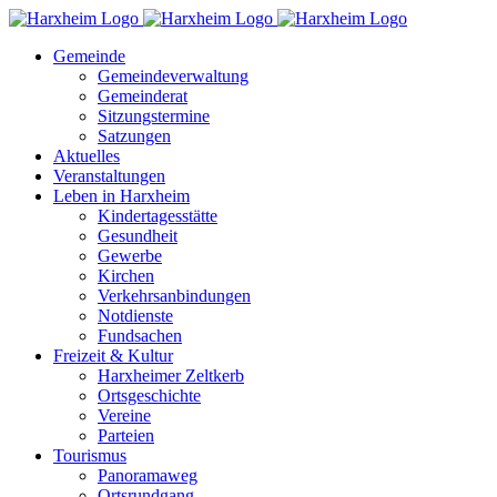
Zum
Inhalt
Gemeinde
springen
Gemeindeverwaltung
Gemeinderat
Sitzungstermine
Satzungen
Aktuelles
Veranstaltungen
Leben in Harxheim
Kindertagesstätte
Gesundheit
Gewerbe
Kirchen
Verkehrsanbindungen
Notdienste
Fundsachen
Freizeit & Kultur
Harxheimer Zeltkerb
Ortsgeschichte
Vereine
Parteien
Tourismus
Panoramaweg
Ortsrundgang