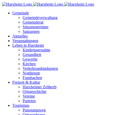
Zum
Inhalt
Gemeinde
springen
Gemeindeverwaltung
Gemeinderat
Sitzungstermine
Satzungen
Aktuelles
Veranstaltungen
Leben in Harxheim
Kindertagesstätte
Gesundheit
Gewerbe
Kirchen
Verkehrsanbindungen
Notdienste
Fundsachen
Freizeit & Kultur
Harxheimer Zeltkerb
Ortsgeschichte
Vereine
Parteien
Tourismus
Panoramaweg
Ortsrundgang