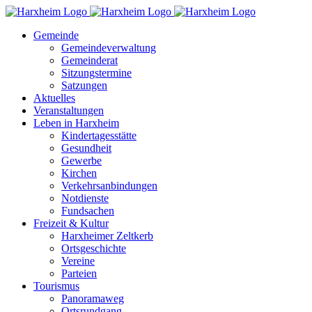
Zum
Inhalt
Gemeinde
springen
Gemeindeverwaltung
Gemeinderat
Sitzungstermine
Satzungen
Aktuelles
Veranstaltungen
Leben in Harxheim
Kindertagesstätte
Gesundheit
Gewerbe
Kirchen
Verkehrsanbindungen
Notdienste
Fundsachen
Freizeit & Kultur
Harxheimer Zeltkerb
Ortsgeschichte
Vereine
Parteien
Tourismus
Panoramaweg
Ortsrundgang