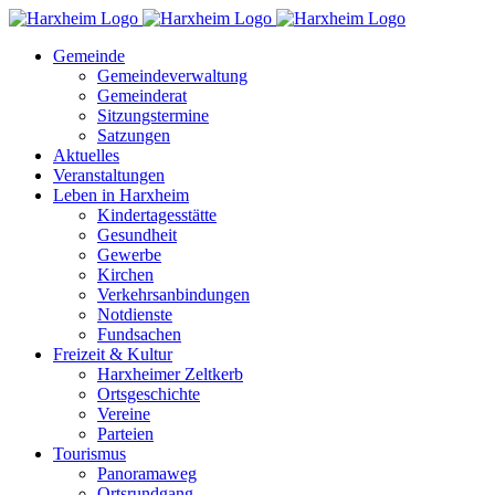
Zum
Inhalt
Gemeinde
springen
Gemeindeverwaltung
Gemeinderat
Sitzungstermine
Satzungen
Aktuelles
Veranstaltungen
Leben in Harxheim
Kindertagesstätte
Gesundheit
Gewerbe
Kirchen
Verkehrsanbindungen
Notdienste
Fundsachen
Freizeit & Kultur
Harxheimer Zeltkerb
Ortsgeschichte
Vereine
Parteien
Tourismus
Panoramaweg
Ortsrundgang