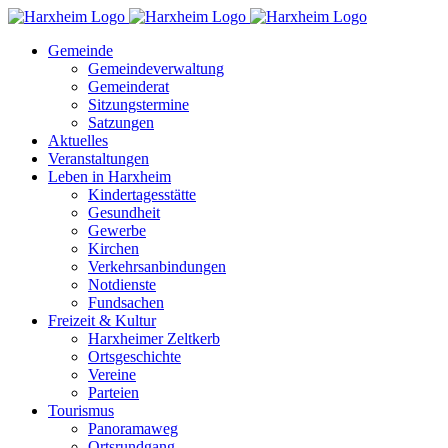
Zum
Inhalt
Gemeinde
springen
Gemeindeverwaltung
Gemeinderat
Sitzungstermine
Satzungen
Aktuelles
Veranstaltungen
Leben in Harxheim
Kindertagesstätte
Gesundheit
Gewerbe
Kirchen
Verkehrsanbindungen
Notdienste
Fundsachen
Freizeit & Kultur
Harxheimer Zeltkerb
Ortsgeschichte
Vereine
Parteien
Tourismus
Panoramaweg
Ortsrundgang