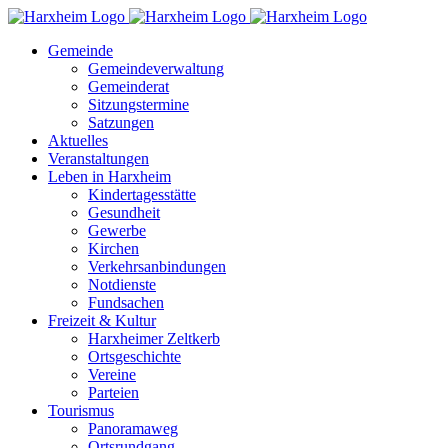
Zum
Inhalt
Gemeinde
springen
Gemeindeverwaltung
Gemeinderat
Sitzungstermine
Satzungen
Aktuelles
Veranstaltungen
Leben in Harxheim
Kindertagesstätte
Gesundheit
Gewerbe
Kirchen
Verkehrsanbindungen
Notdienste
Fundsachen
Freizeit & Kultur
Harxheimer Zeltkerb
Ortsgeschichte
Vereine
Parteien
Tourismus
Panoramaweg
Ortsrundgang