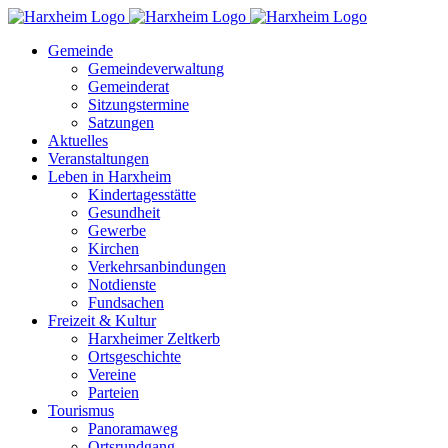
Zum
Inhalt
Gemeinde
springen
Gemeindeverwaltung
Gemeinderat
Sitzungstermine
Satzungen
Aktuelles
Veranstaltungen
Leben in Harxheim
Kindertagesstätte
Gesundheit
Gewerbe
Kirchen
Verkehrsanbindungen
Notdienste
Fundsachen
Freizeit & Kultur
Harxheimer Zeltkerb
Ortsgeschichte
Vereine
Parteien
Tourismus
Panoramaweg
Ortsrundgang