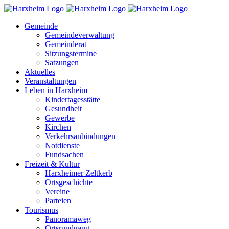
Zum
Inhalt
Gemeinde
springen
Gemeindeverwaltung
Gemeinderat
Sitzungstermine
Satzungen
Aktuelles
Veranstaltungen
Leben in Harxheim
Kindertagesstätte
Gesundheit
Gewerbe
Kirchen
Verkehrsanbindungen
Notdienste
Fundsachen
Freizeit & Kultur
Harxheimer Zeltkerb
Ortsgeschichte
Vereine
Parteien
Tourismus
Panoramaweg
Ortsrundgang