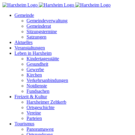
Zum
Inhalt
Gemeinde
springen
Gemeindeverwaltung
Gemeinderat
Sitzungstermine
Satzungen
Aktuelles
Veranstaltungen
Leben in Harxheim
Kindertagesstätte
Gesundheit
Gewerbe
Kirchen
Verkehrsanbindungen
Notdienste
Fundsachen
Freizeit & Kultur
Harxheimer Zeltkerb
Ortsgeschichte
Vereine
Parteien
Tourismus
Panoramaweg
Ortsrundgang