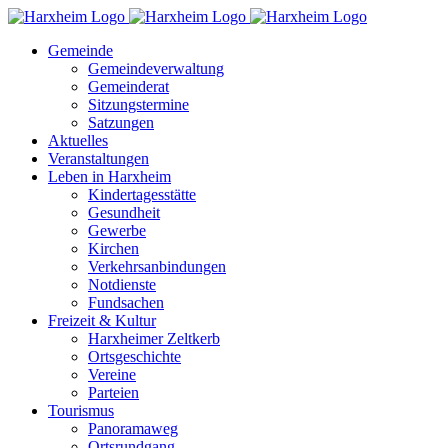
Zum
Inhalt
Gemeinde
springen
Gemeindeverwaltung
Gemeinderat
Sitzungstermine
Satzungen
Aktuelles
Veranstaltungen
Leben in Harxheim
Kindertagesstätte
Gesundheit
Gewerbe
Kirchen
Verkehrsanbindungen
Notdienste
Fundsachen
Freizeit & Kultur
Harxheimer Zeltkerb
Ortsgeschichte
Vereine
Parteien
Tourismus
Panoramaweg
Ortsrundgang