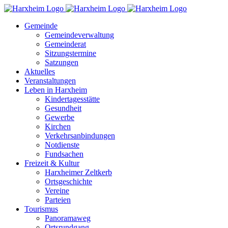
Zum
Inhalt
Gemeinde
springen
Gemeindeverwaltung
Gemeinderat
Sitzungstermine
Satzungen
Aktuelles
Veranstaltungen
Leben in Harxheim
Kindertagesstätte
Gesundheit
Gewerbe
Kirchen
Verkehrsanbindungen
Notdienste
Fundsachen
Freizeit & Kultur
Harxheimer Zeltkerb
Ortsgeschichte
Vereine
Parteien
Tourismus
Panoramaweg
Ortsrundgang