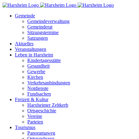
Zum
Inhalt
Gemeinde
springen
Gemeindeverwaltung
Gemeinderat
Sitzungstermine
Satzungen
Aktuelles
Veranstaltungen
Leben in Harxheim
Kindertagesstätte
Gesundheit
Gewerbe
Kirchen
Verkehrsanbindungen
Notdienste
Fundsachen
Freizeit & Kultur
Harxheimer Zeltkerb
Ortsgeschichte
Vereine
Parteien
Tourismus
Panoramaweg
Ortsrundgang