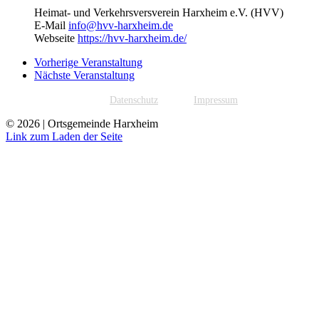
Heimat- und Verkehrsversverein Harxheim e.V. (HVV)
E-Mail
info@hvv-harxheim.de
Webseite
https://hvv-harxheim.de/
Vorherige Veranstaltung
Nächste Veranstaltung
Datenschutz
Impressum
©
2026 | Ortsgemeinde Harxheim
Link zum Laden der Seite
Nach
oben